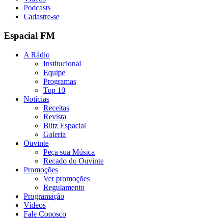
Podcasts
Cadastre-se
Espacial FM
A Rádio
Institucional
Equipe
Programas
Top 10
Notícias
Receitas
Revista
Blitz Espacial
Galeria
Ouvinte
Peça sua Música
Recado do Ouvinte
Promoções
Ver promoções
Regulamento
Programação
Vídeos
Fale Conosco