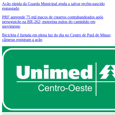
Ação rápida da Guarda Municipal ajuda a salvar recém-nascido
engasgado
PRF apreende 75 mil maços de cigarros contrabandeados após
perseguição na BR-262; motorista pulou do caminhão em
movimento
Bicicleta é furtada em plena luz do dia no Centro de Pará de Minas;
câmeras registram a ação