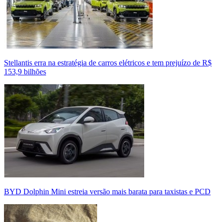
Stellantis erra na estratégia de carros elétricos e tem prejuízo de R$
153,9 bilhões
BYD Dolphin Mini estreia versão mais barata para taxistas e PCD