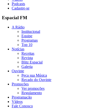
Podcasts
Cadastre-se
Espacial FM
A Rádio
Institucional
Equipe
Programas
Top 10
Notícias
Receitas
Revista
Blitz Espacial
Galeria
Ouvinte
Peça sua Música
Recado do Ouvinte
Promoções
Ver promoções
Regulamento
Programação
Vídeos
Fale Conosco