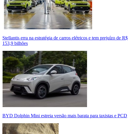
Stellantis erra na estratégia de carros elétricos e tem prejuízo de R$
153,9 bilhões
BYD Dolphin Mini estreia versão mais barata para taxistas e PCD