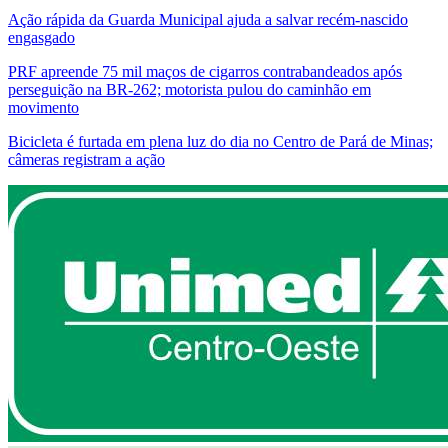
Ação rápida da Guarda Municipal ajuda a salvar recém-nascido
engasgado
PRF apreende 75 mil maços de cigarros contrabandeados após
perseguição na BR-262; motorista pulou do caminhão em
movimento
Bicicleta é furtada em plena luz do dia no Centro de Pará de Minas;
câmeras registram a ação