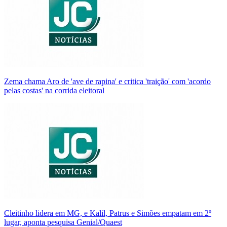
Zema chama Aro de 'ave de rapina' e critica 'traição' com 'acordo
pelas costas' na corrida eleitoral
Cleitinho lidera em MG, e Kalil, Patrus e Simões empatam em 2º
lugar, aponta pesquisa Genial/Quaest