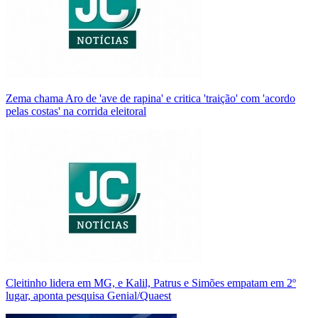
Zema chama Aro de 'ave de rapina' e critica 'traição' com 'acordo
pelas costas' na corrida eleitoral
Cleitinho lidera em MG, e Kalil, Patrus e Simões empatam em 2º
lugar, aponta pesquisa Genial/Quaest