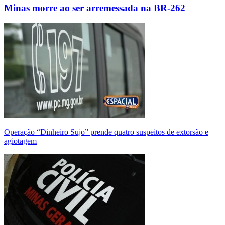
Minas morre ao ser arremessada na BR-262
Operação “Dinheiro Sujo” prende quatro suspeitos de extorsão e
agiotagem