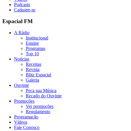
Podcasts
Cadastre-se
Espacial FM
A Rádio
Institucional
Equipe
Programas
Top 10
Notícias
Receitas
Revista
Blitz Espacial
Galeria
Ouvinte
Peça sua Música
Recado do Ouvinte
Promoções
Ver promoções
Regulamento
Programação
Vídeos
Fale Conosco