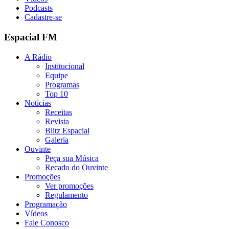
Podcasts
Cadastre-se
Espacial FM
A Rádio
Institucional
Equipe
Programas
Top 10
Notícias
Receitas
Revista
Blitz Espacial
Galeria
Ouvinte
Peça sua Música
Recado do Ouvinte
Promoções
Ver promoções
Regulamento
Programação
Vídeos
Fale Conosco