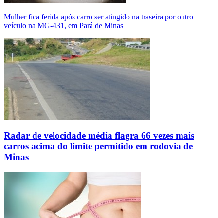
Mulher fica ferida após carro ser atingido na traseira por outro
veículo na MG-431, em Pará de Minas
Radar de velocidade média flagra 66 vezes mais
carros acima do limite permitido em rodovia de
Minas