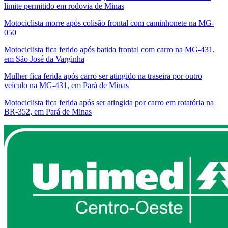
limite permitido em rodovia de Minas
Motociclista morre após colisão frontal com caminhonete na MG-
050
Motociclista fica ferido após batida frontal com carro na MG-431,
em São José da Varginha
Mulher fica ferida após carro ser atingido na traseira por outro
veículo na MG-431, em Pará de Minas
Motociclista fica ferida após ser atingida por carro em rotatória na
BR-352, em Pará de Minas