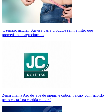
'Ozempic natural': Anvisa barra produtos sem registro que
prometiam emagrecimento
Zema chama Aro de 'ave de rapina' e critica 'traição' com 'acordo
pelas costas' na corrida eleitoral