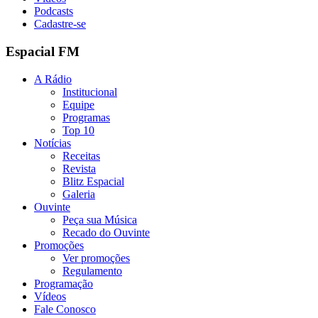
Podcasts
Cadastre-se
Espacial FM
A Rádio
Institucional
Equipe
Programas
Top 10
Notícias
Receitas
Revista
Blitz Espacial
Galeria
Ouvinte
Peça sua Música
Recado do Ouvinte
Promoções
Ver promoções
Regulamento
Programação
Vídeos
Fale Conosco