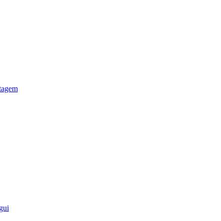
otagem
gui