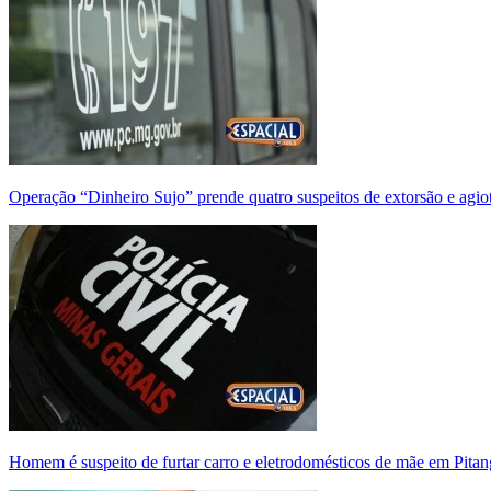
Operação “Dinheiro Sujo” prende quatro suspeitos de extorsão e agi
Homem é suspeito de furtar carro e eletrodomésticos de mãe em Pitan