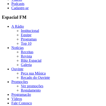
Podcasts
Cadastre-se
Espacial FM
A Rádio
Institucional
Equipe
Programas
Top 10
Notícias
Receitas
Revista
Blitz Espacial
Galeria
Ouvinte
Peça sua Música
Recado do Ouvinte
Promoções
Ver promoções
Regulamento
Programação
Vídeos
Fale Conosco