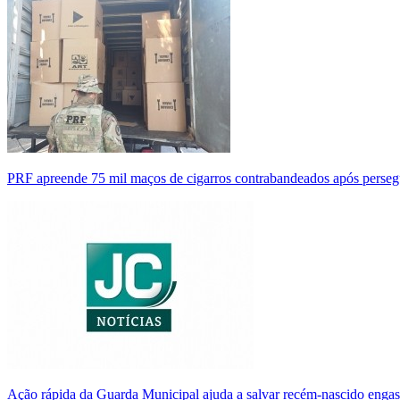
PRF apreende 75 mil maços de cigarros contrabandeados após perse
Ação rápida da Guarda Municipal ajuda a salvar recém-nascido enga