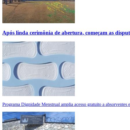
Após linda cerimônia de abertura, começam as disp
Programa Dignidade Menstrual amplia acesso gratuito a absorventes 