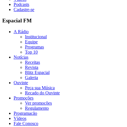
Podcasts
Cadastre-se
Espacial FM
A Rádio
Institucional
Equipe
Programas
Top 10
Notícias
Receitas
Revista
Blitz Espacial
Galeria
Ouvinte
Peça sua Música
Recado do Ouvinte
Promoções
Ver promoções
Regulamento
Programação
Vídeos
Fale Conosco