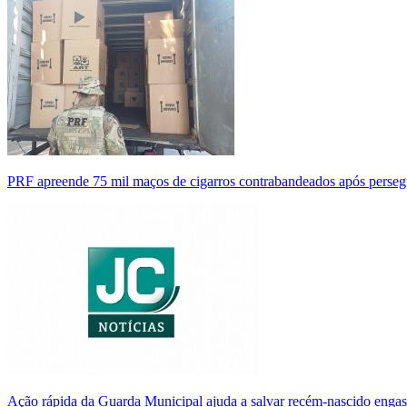
PRF apreende 75 mil maços de cigarros contrabandeados após perse
Ação rápida da Guarda Municipal ajuda a salvar recém-nascido enga