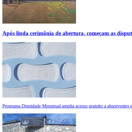
Após linda cerimônia de abertura, começam as disp
Programa Dignidade Menstrual amplia acesso gratuito a absorventes 