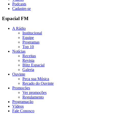
Podcasts
Cadastre-se
Espacial FM
A Rádio
Institucional
Equipe
Programas
Top 10
Notícias
Receitas
Revista
Blitz Espacial
Galeria
Ouvinte
Peça sua Música
Recado do Ouvinte
Promoções
Ver promoções
Regulamento
Programação
Vídeos
Fale Conosco