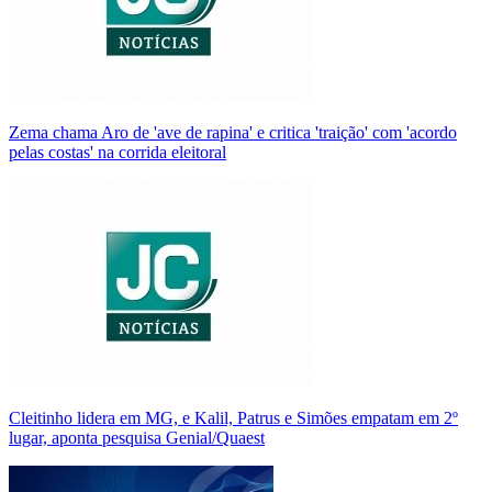
Zema chama Aro de 'ave de rapina' e critica 'traição' com 'acordo
pelas costas' na corrida eleitoral
Cleitinho lidera em MG, e Kalil, Patrus e Simões empatam em 2º
lugar, aponta pesquisa Genial/Quaest