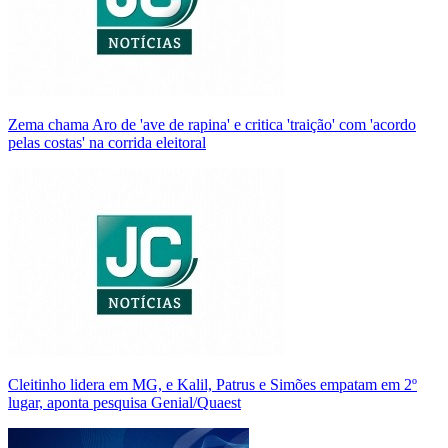
Zema chama Aro de 'ave de rapina' e critica 'traição' com 'acordo
pelas costas' na corrida eleitoral
Cleitinho lidera em MG, e Kalil, Patrus e Simões empatam em 2º
lugar, aponta pesquisa Genial/Quaest