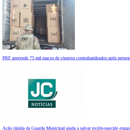
PRF apreende 75 mil maços de cigarros contrabandeados após perse
Ação rápida da Guarda Municipal ajuda a salvar recém-nascido enga