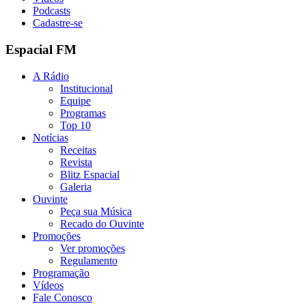
Podcasts
Cadastre-se
Espacial FM
A Rádio
Institucional
Equipe
Programas
Top 10
Notícias
Receitas
Revista
Blitz Espacial
Galeria
Ouvinte
Peça sua Música
Recado do Ouvinte
Promoções
Ver promoções
Regulamento
Programação
Vídeos
Fale Conosco