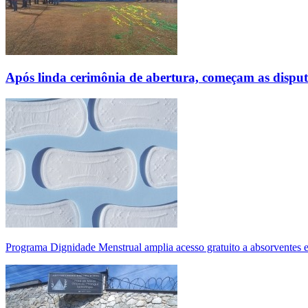
Após linda cerimônia de abertura, começam as disp
Programa Dignidade Menstrual amplia acesso gratuito a absorventes 