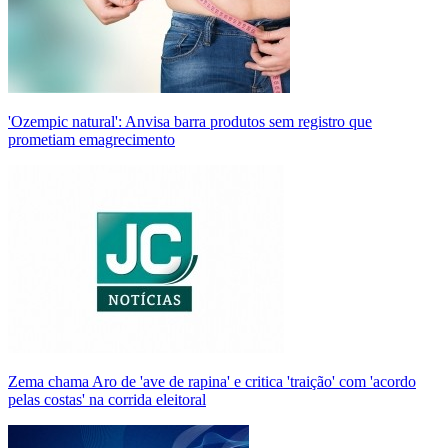
'Ozempic natural': Anvisa barra produtos sem registro que
prometiam emagrecimento
Zema chama Aro de 'ave de rapina' e critica 'traição' com 'acordo
pelas costas' na corrida eleitoral