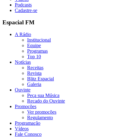
Podcasts
Cadastre-se
Espacial FM
A Rádio
Institucional
Equipe
Programas
Top 10
Notícias
Receitas
Revista
Blitz Espacial
Galeria
Ouvinte
Peça sua Música
Recado do Ouvinte
Promoções
Ver promoções
Regulamento
Programação
Vídeos
Fale Conosco