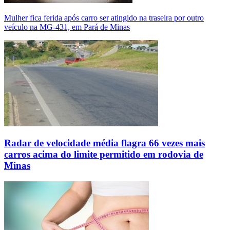
Mulher fica ferida após carro ser atingido na traseira por outro
veículo na MG-431, em Pará de Minas
Radar de velocidade média flagra 66 vezes mais
carros acima do limite permitido em rodovia de
Minas