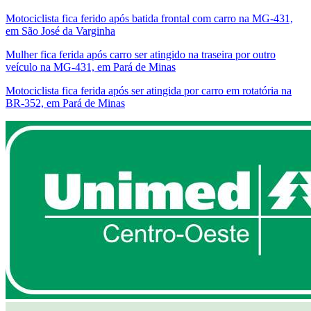
Motociclista fica ferido após batida frontal com carro na MG-431,
em São José da Varginha
Mulher fica ferida após carro ser atingido na traseira por outro
veículo na MG-431, em Pará de Minas
Motociclista fica ferida após ser atingida por carro em rotatória na
BR-352, em Pará de Minas