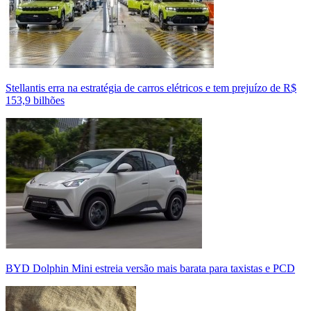
Stellantis erra na estratégia de carros elétricos e tem prejuízo de R$
153,9 bilhões
BYD Dolphin Mini estreia versão mais barata para taxistas e PCD