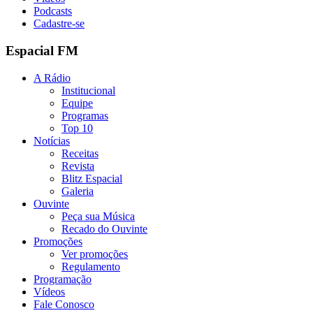
Podcasts
Cadastre-se
Espacial FM
A Rádio
Institucional
Equipe
Programas
Top 10
Notícias
Receitas
Revista
Blitz Espacial
Galeria
Ouvinte
Peça sua Música
Recado do Ouvinte
Promoções
Ver promoções
Regulamento
Programação
Vídeos
Fale Conosco