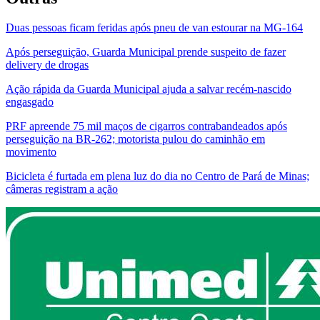
Duas pessoas ficam feridas após pneu de van estourar na MG-164
Após perseguição, Guarda Municipal prende suspeito de fazer
delivery de drogas
Ação rápida da Guarda Municipal ajuda a salvar recém-nascido
engasgado
PRF apreende 75 mil maços de cigarros contrabandeados após
perseguição na BR-262; motorista pulou do caminhão em
movimento
Bicicleta é furtada em plena luz do dia no Centro de Pará de Minas;
câmeras registram a ação