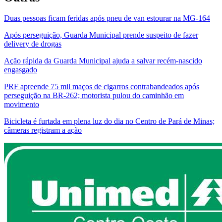
Duas pessoas ficam feridas após pneu de van estourar na MG-164
Após perseguição, Guarda Municipal prende suspeito de fazer
delivery de drogas
Ação rápida da Guarda Municipal ajuda a salvar recém-nascido
engasgado
PRF apreende 75 mil maços de cigarros contrabandeados após
perseguição na BR-262; motorista pulou do caminhão em
movimento
Bicicleta é furtada em plena luz do dia no Centro de Pará de Minas;
câmeras registram a ação