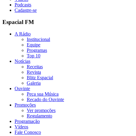
Podcasts
Cadastre-se
Espacial FM
A Rádio
Institucional
Equipe
Programas
Top 10
Notícias
Receitas
Revista
Blitz Espacial
Galeria
Ouvinte
Peça sua Música
Recado do Ouvinte
Promoções
Ver promoções
Regulamento
Programação
Vídeos
Fale Conosco