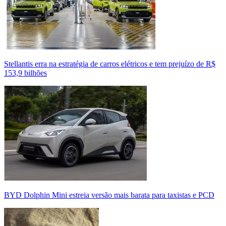
Stellantis erra na estratégia de carros elétricos e tem prejuízo de R$
153,9 bilhões
BYD Dolphin Mini estreia versão mais barata para taxistas e PCD