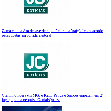
Zema chama Aro de 'ave de rapina' e critica 'traição' com 'acordo
pelas costas' na corrida eleitoral
Cleitinho lidera em MG, e Kalil, Patrus e Simões empatam em 2º
lugar, aponta pesquisa Genial/Quaest