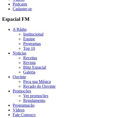
Podcasts
Cadastre-se
Espacial FM
A Rádio
Institucional
Equipe
Programas
Top 10
Notícias
Receitas
Revista
Blitz Espacial
Galeria
Ouvinte
Peça sua Música
Recado do Ouvinte
Promoções
Ver promoções
Regulamento
Programação
Vídeos
Fale Conosco