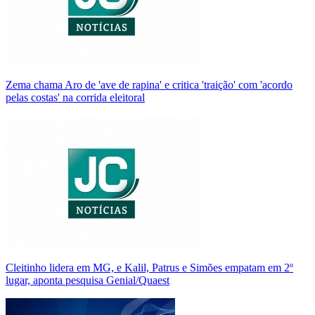
Zema chama Aro de 'ave de rapina' e critica 'traição' com 'acordo
pelas costas' na corrida eleitoral
Cleitinho lidera em MG, e Kalil, Patrus e Simões empatam em 2º
lugar, aponta pesquisa Genial/Quaest