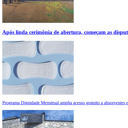
Após linda cerimônia de abertura, começam as disp
Programa Dignidade Menstrual amplia acesso gratuito a absorventes 