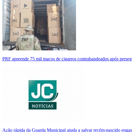
PRF apreende 75 mil maços de cigarros contrabandeados após perse
Ação rápida da Guarda Municipal ajuda a salvar recém-nascido enga