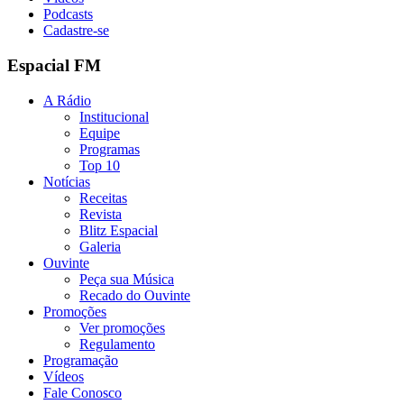
Podcasts
Cadastre-se
Espacial FM
A Rádio
Institucional
Equipe
Programas
Top 10
Notícias
Receitas
Revista
Blitz Espacial
Galeria
Ouvinte
Peça sua Música
Recado do Ouvinte
Promoções
Ver promoções
Regulamento
Programação
Vídeos
Fale Conosco