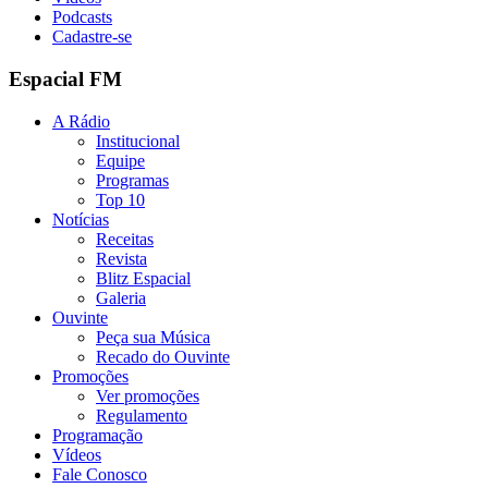
Podcasts
Cadastre-se
Espacial FM
A Rádio
Institucional
Equipe
Programas
Top 10
Notícias
Receitas
Revista
Blitz Espacial
Galeria
Ouvinte
Peça sua Música
Recado do Ouvinte
Promoções
Ver promoções
Regulamento
Programação
Vídeos
Fale Conosco