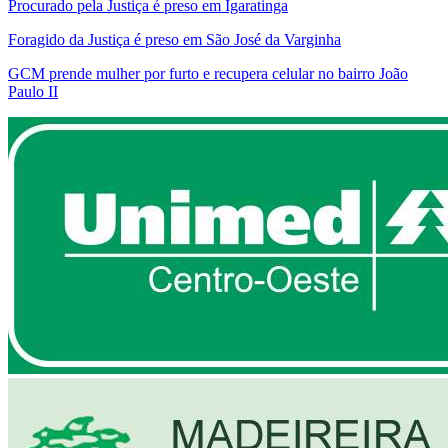
Procurado pela Justiça é preso em Igaratinga
Foragido da Justiça é preso em São José da Varginha
GCM prende mulher por furto e recupera celular no bairro João
Paulo II