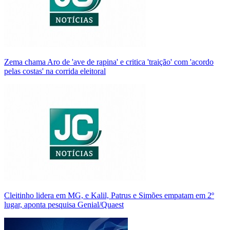
Zema chama Aro de 'ave de rapina' e critica 'traição' com 'acordo
pelas costas' na corrida eleitoral
Cleitinho lidera em MG, e Kalil, Patrus e Simões empatam em 2º
lugar, aponta pesquisa Genial/Quaest