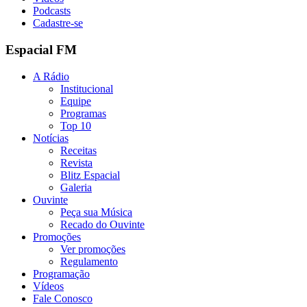
Podcasts
Cadastre-se
Espacial FM
A Rádio
Institucional
Equipe
Programas
Top 10
Notícias
Receitas
Revista
Blitz Espacial
Galeria
Ouvinte
Peça sua Música
Recado do Ouvinte
Promoções
Ver promoções
Regulamento
Programação
Vídeos
Fale Conosco