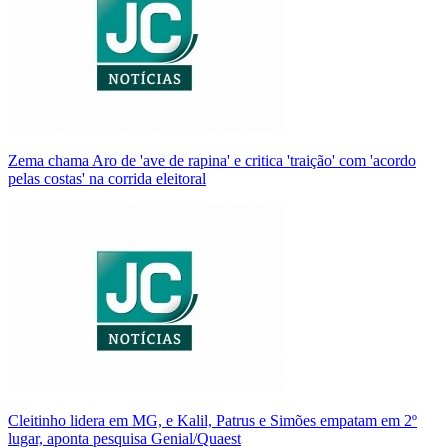
Zema chama Aro de 'ave de rapina' e critica 'traição' com 'acordo
pelas costas' na corrida eleitoral
Cleitinho lidera em MG, e Kalil, Patrus e Simões empatam em 2º
lugar, aponta pesquisa Genial/Quaest