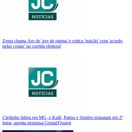
Zema chama Aro de 'ave de rapina' e critica 'traição' com 'acordo
pelas costas' na corrida eleitoral
Cleitinho lidera em MG, e Kalil, Patrus e Simões empatam em 2º
lugar, aponta pesquisa Genial/Quaest