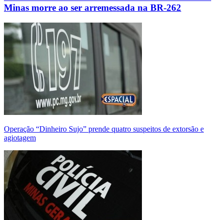
Minas morre ao ser arremessada na BR-262
Operação “Dinheiro Sujo” prende quatro suspeitos de extorsão e
agiotagem