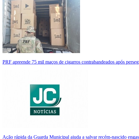
PRF apreende 75 mil maços de cigarros contrabandeados após perse
Ação rápida da Guarda Municipal ajuda a salvar recém-nascido enga