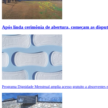
Após linda cerimônia de abertura, começam as disp
Programa Dignidade Menstrual amplia acesso gratuito a absorventes 