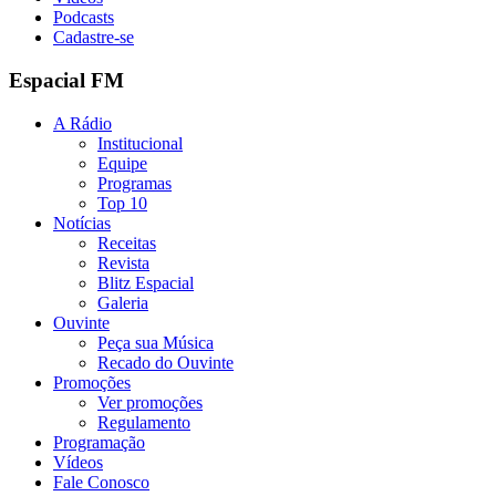
Podcasts
Cadastre-se
Espacial FM
A Rádio
Institucional
Equipe
Programas
Top 10
Notícias
Receitas
Revista
Blitz Espacial
Galeria
Ouvinte
Peça sua Música
Recado do Ouvinte
Promoções
Ver promoções
Regulamento
Programação
Vídeos
Fale Conosco