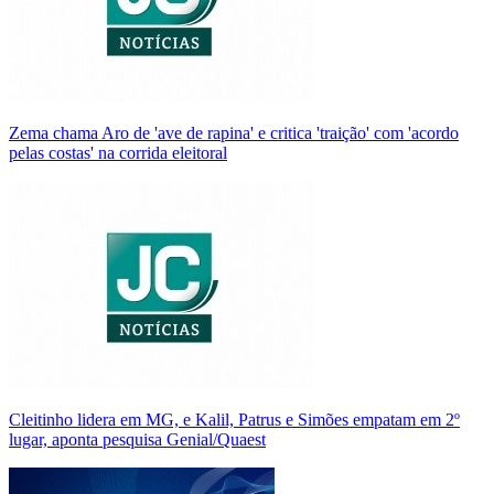
Zema chama Aro de 'ave de rapina' e critica 'traição' com 'acordo
pelas costas' na corrida eleitoral
Cleitinho lidera em MG, e Kalil, Patrus e Simões empatam em 2º
lugar, aponta pesquisa Genial/Quaest