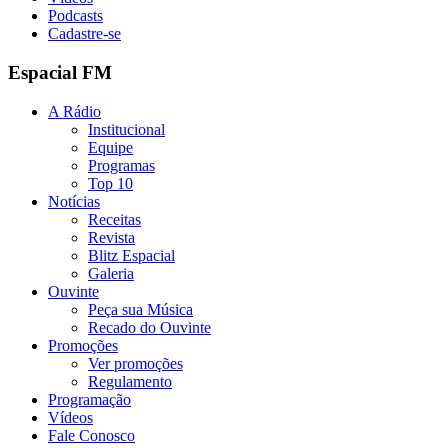
Podcasts
Cadastre-se
Espacial FM
A Rádio
Institucional
Equipe
Programas
Top 10
Notícias
Receitas
Revista
Blitz Espacial
Galeria
Ouvinte
Peça sua Música
Recado do Ouvinte
Promoções
Ver promoções
Regulamento
Programação
Vídeos
Fale Conosco