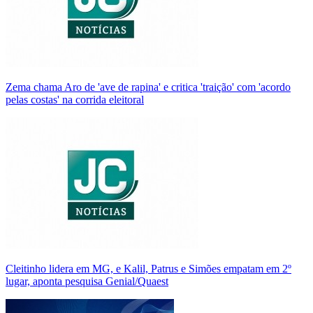
Zema chama Aro de 'ave de rapina' e critica 'traição' com 'acordo
pelas costas' na corrida eleitoral
Cleitinho lidera em MG, e Kalil, Patrus e Simões empatam em 2º
lugar, aponta pesquisa Genial/Quaest