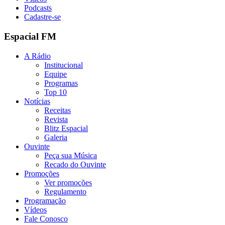
Podcasts
Cadastre-se
Espacial FM
A Rádio
Institucional
Equipe
Programas
Top 10
Notícias
Receitas
Revista
Blitz Espacial
Galeria
Ouvinte
Peça sua Música
Recado do Ouvinte
Promoções
Ver promoções
Regulamento
Programação
Vídeos
Fale Conosco