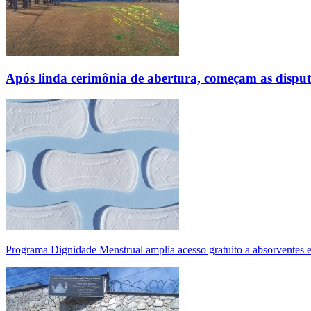
Após linda cerimônia de abertura, começam as disp
Programa Dignidade Menstrual amplia acesso gratuito a absorventes 