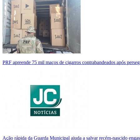
PRF apreende 75 mil maços de cigarros contrabandeados após perse
Ação rápida da Guarda Municipal ajuda a salvar recém-nascido enga