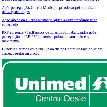
Após perseguição, Guarda Municipal prende suspeito de fazer
delivery de drogas
Ação rápida da Guarda Municipal ajuda a salvar recém-nascido
engasgado
PRF apreende 75 mil maços de cigarros contrabandeados após
perseguição na BR-262; motorista pulou do caminhão em
movimento
Bicicleta é furtada em plena luz do dia no Centro de Pará de Minas;
câmeras registram a ação