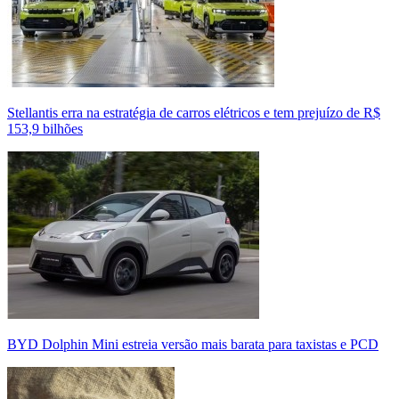
Stellantis erra na estratégia de carros elétricos e tem prejuízo de R$
153,9 bilhões
BYD Dolphin Mini estreia versão mais barata para taxistas e PCD