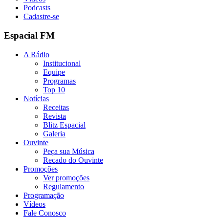
Podcasts
Cadastre-se
Espacial FM
A Rádio
Institucional
Equipe
Programas
Top 10
Notícias
Receitas
Revista
Blitz Espacial
Galeria
Ouvinte
Peça sua Música
Recado do Ouvinte
Promoções
Ver promoções
Regulamento
Programação
Vídeos
Fale Conosco