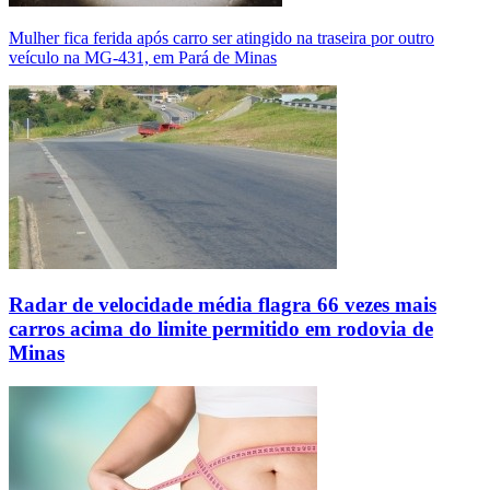
Mulher fica ferida após carro ser atingido na traseira por outro
veículo na MG-431, em Pará de Minas
Radar de velocidade média flagra 66 vezes mais
carros acima do limite permitido em rodovia de
Minas