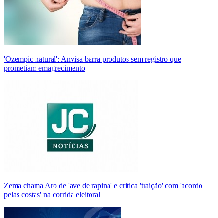
'Ozempic natural': Anvisa barra produtos sem registro que
prometiam emagrecimento
Zema chama Aro de 'ave de rapina' e critica 'traição' com 'acordo
pelas costas' na corrida eleitoral