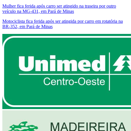
Mulher fica ferida após carro ser atingido na traseira por outro
veículo na MG-431, em Pará de Minas
Motociclista fica ferida após ser atingida por carro em rotatória na
BR-352, em Pará de Minas