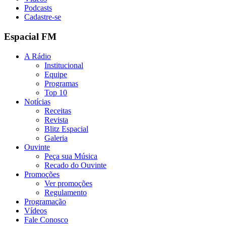
Podcasts
Cadastre-se
Espacial FM
A Rádio
Institucional
Equipe
Programas
Top 10
Notícias
Receitas
Revista
Blitz Espacial
Galeria
Ouvinte
Peça sua Música
Recado do Ouvinte
Promoções
Ver promoções
Regulamento
Programação
Vídeos
Fale Conosco