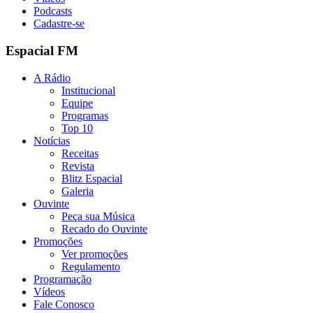
Podcasts
Cadastre-se
Espacial FM
A Rádio
Institucional
Equipe
Programas
Top 10
Notícias
Receitas
Revista
Blitz Espacial
Galeria
Ouvinte
Peça sua Música
Recado do Ouvinte
Promoções
Ver promoções
Regulamento
Programação
Vídeos
Fale Conosco