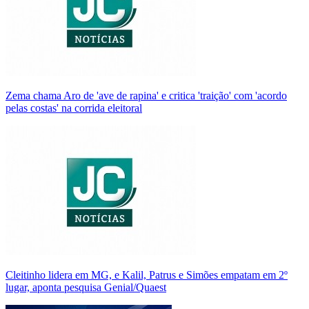
Zema chama Aro de 'ave de rapina' e critica 'traição' com 'acordo
pelas costas' na corrida eleitoral
Cleitinho lidera em MG, e Kalil, Patrus e Simões empatam em 2º
lugar, aponta pesquisa Genial/Quaest