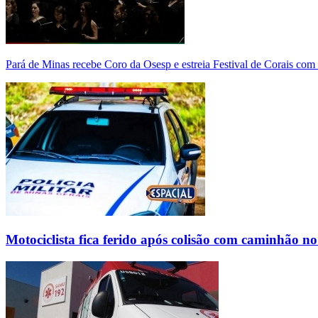
Pará de Minas recebe Coro da Osesp e estreia Festival de Corais com
Motociclista fica ferido após colisão com caminhão n