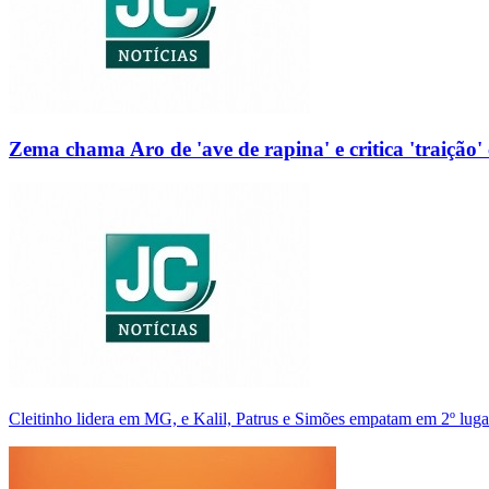
Zema chama Aro de 'ave de rapina' e critica 'traição' 
Cleitinho lidera em MG, e Kalil, Patrus e Simões empatam em 2º luga