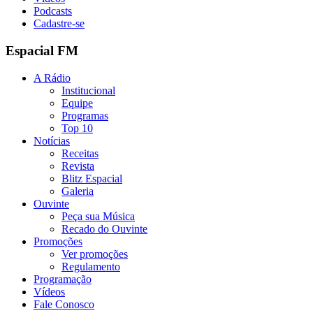
Podcasts
Cadastre-se
Espacial FM
A Rádio
Institucional
Equipe
Programas
Top 10
Notícias
Receitas
Revista
Blitz Espacial
Galeria
Ouvinte
Peça sua Música
Recado do Ouvinte
Promoções
Ver promoções
Regulamento
Programação
Vídeos
Fale Conosco