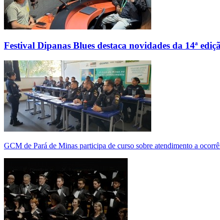
Festival Dipanas Blues destaca novidades da 14ª ediç
GCM de Pará de Minas participa de curso sobre atendimento a ocorrê