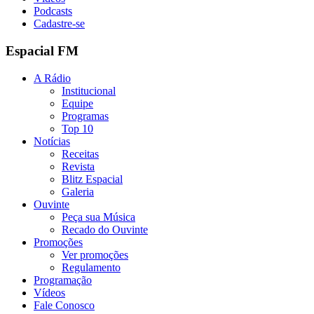
Podcasts
Cadastre-se
Espacial FM
A Rádio
Institucional
Equipe
Programas
Top 10
Notícias
Receitas
Revista
Blitz Espacial
Galeria
Ouvinte
Peça sua Música
Recado do Ouvinte
Promoções
Ver promoções
Regulamento
Programação
Vídeos
Fale Conosco