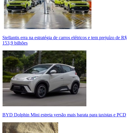
Stellantis erra na estratégia de carros elétricos e tem prejuízo de R$
153,9 bilhões
BYD Dolphin Mini estreia versão mais barata para taxistas e PCD