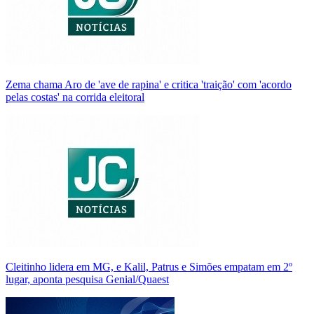
Zema chama Aro de 'ave de rapina' e critica 'traição' com 'acordo
pelas costas' na corrida eleitoral
Cleitinho lidera em MG, e Kalil, Patrus e Simões empatam em 2º
lugar, aponta pesquisa Genial/Quaest