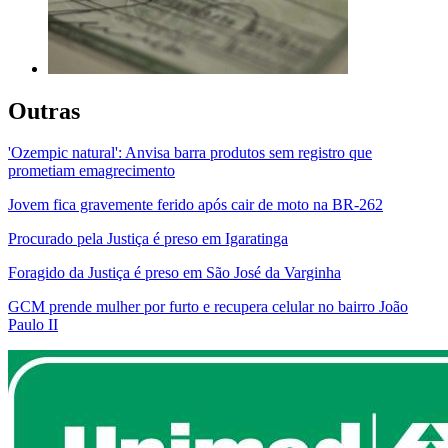
Outras
'Ozempic natural': Anvisa barra produtos sem registro que
prometiam emagrecimento
Jovem fica gravemente ferido após cair de moto na BR-262
Procurado pela Justiça é preso em Igaratinga
Foragido da Justiça é preso em São José da Varginha
GCM prende mulher por furto e recupera celular no bairro João
Paulo II