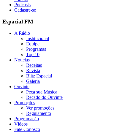
Podcasts
Cadastre-se
Espacial FM
A Rádio
Institucional
Equipe
Programas
Top 10
Notícias
Receitas
Revista
Blitz Espacial
Galeria
Ouvinte
Peça sua Música
Recado do Ouvinte
Promoções
Ver promoções
Regulamento
Programação
Vídeos
Fale Conosco