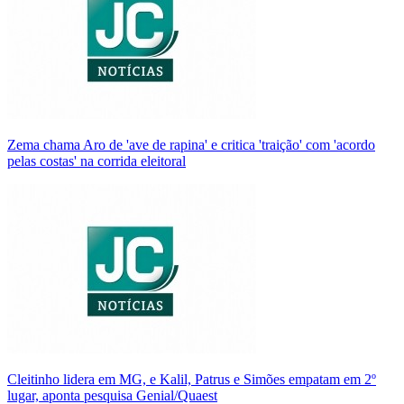
Zema chama Aro de 'ave de rapina' e critica 'traição' com 'acordo
pelas costas' na corrida eleitoral
Cleitinho lidera em MG, e Kalil, Patrus e Simões empatam em 2º
lugar, aponta pesquisa Genial/Quaest