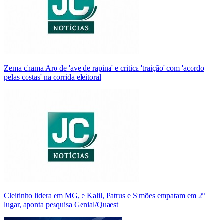
Zema chama Aro de 'ave de rapina' e critica 'traição' com 'acordo
pelas costas' na corrida eleitoral
Cleitinho lidera em MG, e Kalil, Patrus e Simões empatam em 2º
lugar, aponta pesquisa Genial/Quaest