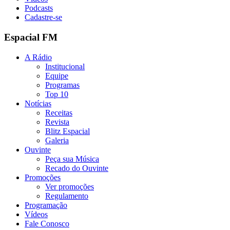
Podcasts
Cadastre-se
Espacial FM
A Rádio
Institucional
Equipe
Programas
Top 10
Notícias
Receitas
Revista
Blitz Espacial
Galeria
Ouvinte
Peça sua Música
Recado do Ouvinte
Promoções
Ver promoções
Regulamento
Programação
Vídeos
Fale Conosco