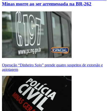
Minas morre ao ser arremessada na BR-262
Operação “Dinheiro Sujo” prende quatro suspeitos de extorsão e
agiotagem