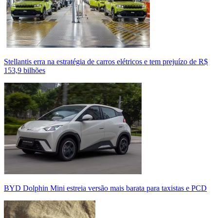
Stellantis erra na estratégia de carros elétricos e tem prejuízo de R$
153,9 bilhões
BYD Dolphin Mini estreia versão mais barata para taxistas e PCD