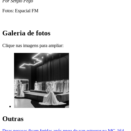
Por Sérgio Pêgo
Fotos: Espacial FM
Galeria de fotos
Clique nas imagens para ampliar:
Outras
Duas pessoas ficam feridas após pneu de van estourar na MG-164