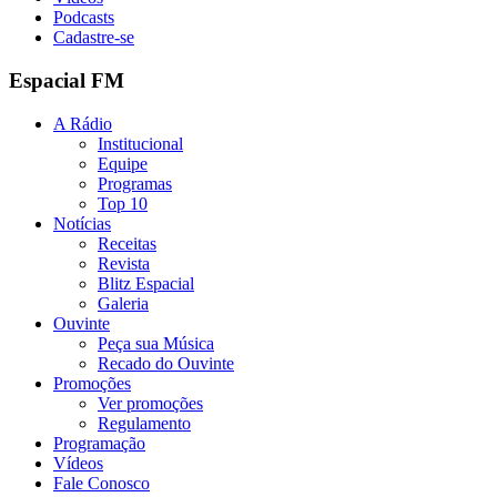
Podcasts
Cadastre-se
Espacial FM
A Rádio
Institucional
Equipe
Programas
Top 10
Notícias
Receitas
Revista
Blitz Espacial
Galeria
Ouvinte
Peça sua Música
Recado do Ouvinte
Promoções
Ver promoções
Regulamento
Programação
Vídeos
Fale Conosco