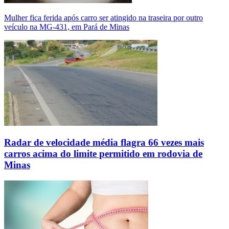
Mulher fica ferida após carro ser atingido na traseira por outro
veículo na MG-431, em Pará de Minas
Radar de velocidade média flagra 66 vezes mais
carros acima do limite permitido em rodovia de
Minas