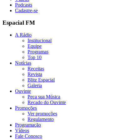
Podcasts
Cadastre-se
Espacial FM
A Rádio
Institucional
Equipe
Programas
Top 10
Notícias
Receitas
Revista
Blitz Espacial
Galeria
Ouvinte
Peça sua Música
Recado do Ouvinte
Promoções
Ver promoções
Regulamento
Programação
Vídeos
Fale Conosco