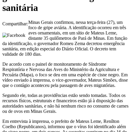
sanitária
Minas Gerais confirmou, nessa terça-feira (27), um
Compartilhar:
foco de gripe aviária. A identificação ocorreu em três
aves ornamentais, em um sítio de Mateus Leme,
distante 35 quilômetros de Pará de Minas. Em função
da identificação, o governador Romeu Zema decretou emergência
sanitária, em edição especial do Diário Oficial. O decreto tem
validade de 180 dias.
De acordo com o painel de monitoramento de Síndrome
Respiratória e Nervosa das Aves do Ministério da Agricultura e
Pecuária (Mapa), o foco se deu em uma espécie de cisne negro. Em
vídeo enviado à imprensa, o vice-governador, Mateus Simões, disse
que o contágio aconteceu pela passagem de aves migratórias.
Segundo ele, todas as providências estão sendo tomadas. Todos os
recursos físicos, estruturais e financeiros estão já à disposição das
autoridades sanitárias, e não há nenhum risco no consumo de carnes
ou de ovos em Minas Gerais.
Em entrevista à imprensa, o prefeito de Mateus Leme, Renílton
Coelho (Republicanos), informou que o vírus foi identificado além
do cisne negro, em dois gansos. As suspeitas surgiram no dia 16 de