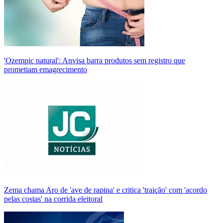
'Ozempic natural': Anvisa barra produtos sem registro que
prometiam emagrecimento
Zema chama Aro de 'ave de rapina' e critica 'traição' com 'acordo
pelas costas' na corrida eleitoral