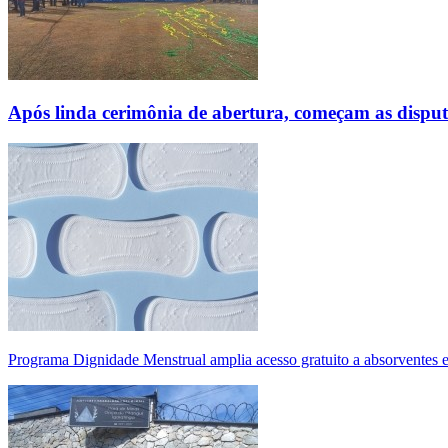
Após linda cerimônia de abertura, começam as disp
Programa Dignidade Menstrual amplia acesso gratuito a absorventes 