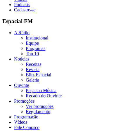
Podcasts
Cadastre-se
Espacial FM
A Rádio
Institucional
Equipe
Programas
Top 10
Notícias
Receitas
Revista
Blitz Espacial
Galeria
Ouvinte
Peça sua Música
Recado do Ouvinte
Promoções
Ver promoções
Regulamento
Programação
Vídeos
Fale Conosco