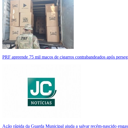
PRF apreende 75 mil maços de cigarros contrabandeados após perse
Ação rápida da Guarda Municipal ajuda a salvar recém-nascido enga