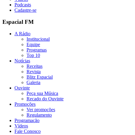
Podcasts
Cadastre-se
Espacial FM
A Rádio
Institucional
Equipe
Programas
Top 10
Notícias
Receitas
Revista
Blitz Espacial
Galeria
Ouvinte
Peça sua Música
Recado do Ouvinte
Promoções
Ver promoções
Regulamento
Programação
Vídeos
Fale Conosco