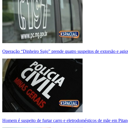
Operação “Dinheiro Sujo” prende quatro suspeitos de extorsão e agi
Homem é suspeito de furtar carro e eletrodomésticos de mãe em Pitan