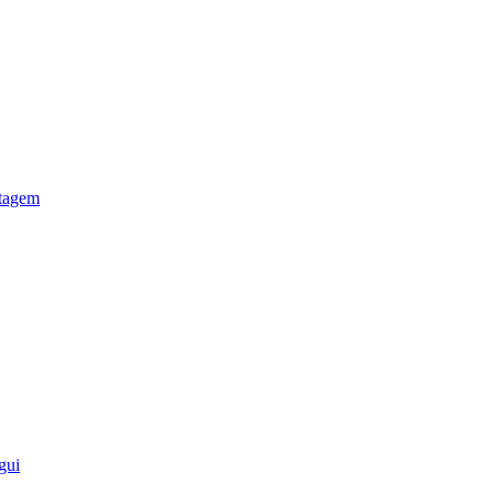
otagem
gui