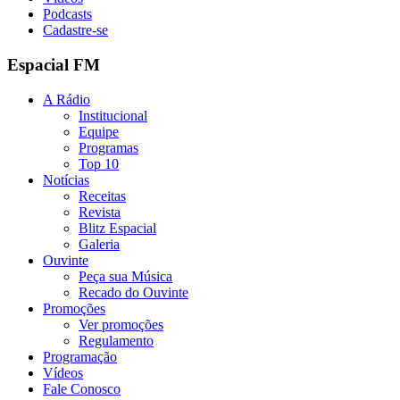
Podcasts
Cadastre-se
Espacial FM
A Rádio
Institucional
Equipe
Programas
Top 10
Notícias
Receitas
Revista
Blitz Espacial
Galeria
Ouvinte
Peça sua Música
Recado do Ouvinte
Promoções
Ver promoções
Regulamento
Programação
Vídeos
Fale Conosco