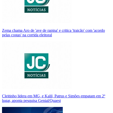
Zema chama Aro de 'ave de rapina' e critica 'traição' com 'acordo
pelas costas' na corrida eleitoral
Cleitinho lidera em MG, e Kalil, Patrus e Simões empatam em 2º
lugar, aponta pesquisa Genial/Quaest