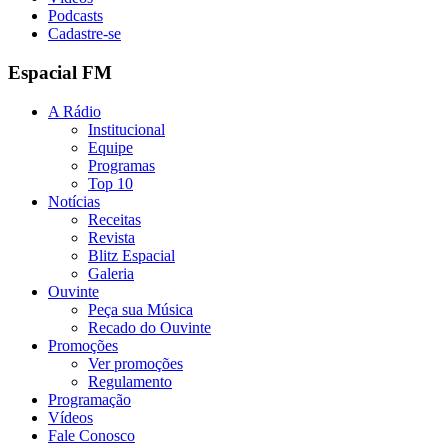
Podcasts
Cadastre-se
Espacial FM
A Rádio
Institucional
Equipe
Programas
Top 10
Notícias
Receitas
Revista
Blitz Espacial
Galeria
Ouvinte
Peça sua Música
Recado do Ouvinte
Promoções
Ver promoções
Regulamento
Programação
Vídeos
Fale Conosco