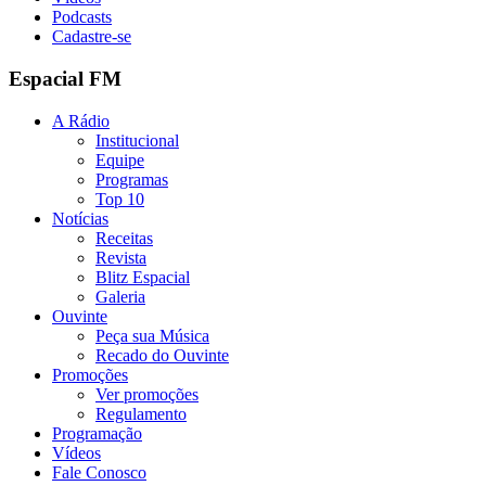
Podcasts
Cadastre-se
Espacial FM
A Rádio
Institucional
Equipe
Programas
Top 10
Notícias
Receitas
Revista
Blitz Espacial
Galeria
Ouvinte
Peça sua Música
Recado do Ouvinte
Promoções
Ver promoções
Regulamento
Programação
Vídeos
Fale Conosco