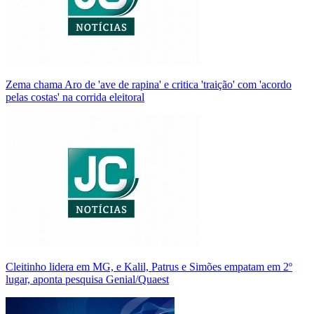
Zema chama Aro de 'ave de rapina' e critica 'traição' com 'acordo
pelas costas' na corrida eleitoral
Cleitinho lidera em MG, e Kalil, Patrus e Simões empatam em 2º
lugar, aponta pesquisa Genial/Quaest