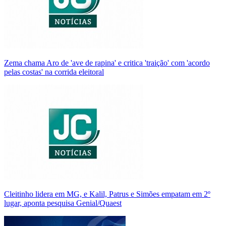
Zema chama Aro de 'ave de rapina' e critica 'traição' com 'acordo
pelas costas' na corrida eleitoral
Cleitinho lidera em MG, e Kalil, Patrus e Simões empatam em 2º
lugar, aponta pesquisa Genial/Quaest