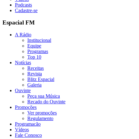
Podcasts
Cadastre-se
Espacial FM
A Rádio
Institucional
Equipe
Programas
Top 10
Notícias
Receitas
Revista
Blitz Espacial
Galeria
Ouvinte
Peça sua Música
Recado do Ouvinte
Promoções
Ver promoções
Regulamento
Programação
Vídeos
Fale Conosco