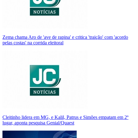
Zema chama Aro de 'ave de rapina' e critica 'traição' com 'acordo
pelas costas' na corrida eleitoral
Cleitinho lidera em MG, e Kalil, Patrus e Simões empatam em 2º
lugar, aponta pesquisa Genial/Quaest