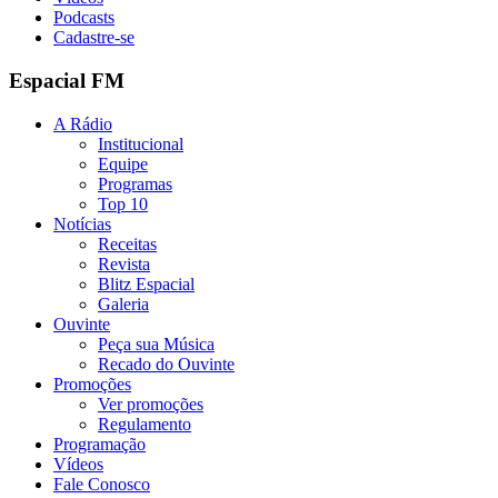
Podcasts
Cadastre-se
Espacial FM
A Rádio
Institucional
Equipe
Programas
Top 10
Notícias
Receitas
Revista
Blitz Espacial
Galeria
Ouvinte
Peça sua Música
Recado do Ouvinte
Promoções
Ver promoções
Regulamento
Programação
Vídeos
Fale Conosco