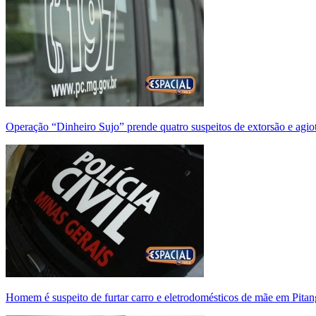
Operação “Dinheiro Sujo” prende quatro suspeitos de extorsão e agi
Homem é suspeito de furtar carro e eletrodomésticos de mãe em Pitan