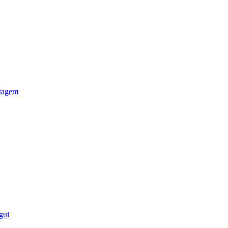
otagem
gui