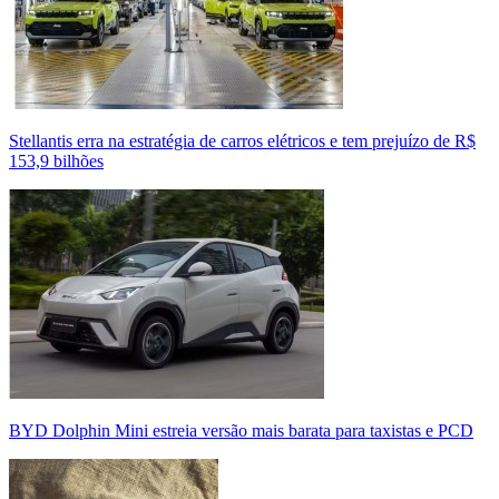
Stellantis erra na estratégia de carros elétricos e tem prejuízo de R$
153,9 bilhões
BYD Dolphin Mini estreia versão mais barata para taxistas e PCD