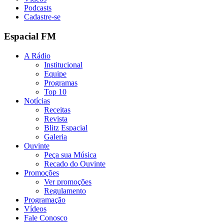
Podcasts
Cadastre-se
Espacial FM
A Rádio
Institucional
Equipe
Programas
Top 10
Notícias
Receitas
Revista
Blitz Espacial
Galeria
Ouvinte
Peça sua Música
Recado do Ouvinte
Promoções
Ver promoções
Regulamento
Programação
Vídeos
Fale Conosco