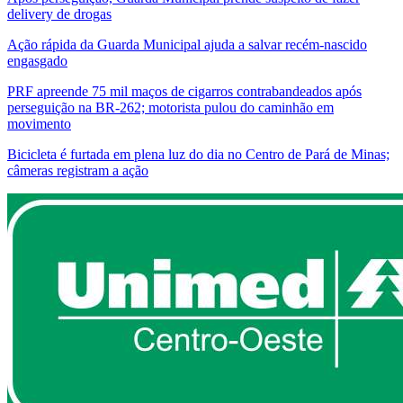
delivery de drogas
Ação rápida da Guarda Municipal ajuda a salvar recém-nascido
engasgado
PRF apreende 75 mil maços de cigarros contrabandeados após
perseguição na BR-262; motorista pulou do caminhão em
movimento
Bicicleta é furtada em plena luz do dia no Centro de Pará de Minas;
câmeras registram a ação