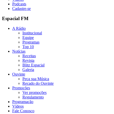
Podcasts
Cadastre-se
Espacial FM
A Rádio
Institucional
Equipe
Programas
Top 10
Notícias
Receitas
Revista
Blitz Espacial
Galeria
Ouvinte
Peça sua Música
Recado do Ouvinte
Promoções
Ver promoções
Regulamento
Programação
Vídeos
Fale Conosco