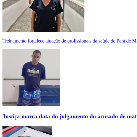
Treinamento fortalece atuação de profissionais da saúde de Pará de 
Justiça marca data do julgamento do acusado de mat