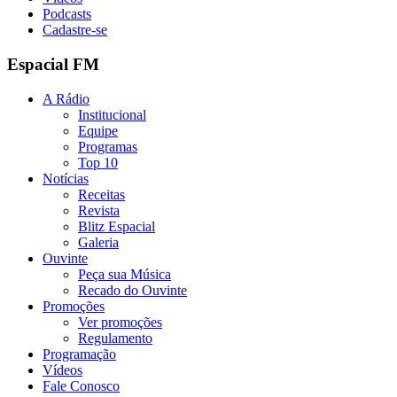
Podcasts
Cadastre-se
Espacial FM
A Rádio
Institucional
Equipe
Programas
Top 10
Notícias
Receitas
Revista
Blitz Espacial
Galeria
Ouvinte
Peça sua Música
Recado do Ouvinte
Promoções
Ver promoções
Regulamento
Programação
Vídeos
Fale Conosco