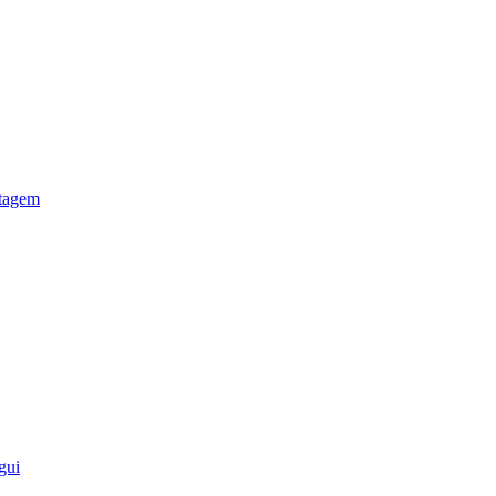
otagem
gui