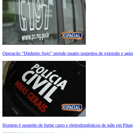
Operação “Dinheiro Sujo” prende quatro suspeitos de extorsão e agi
Homem é suspeito de furtar carro e eletrodomésticos de mãe em Pitan