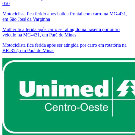
050
Motociclista fica ferido após batida frontal com carro na MG-431,
em São José da Varginha
Mulher fica ferida após carro ser atingido na traseira por outro
veículo na MG-431, em Pará de Minas
Motociclista fica ferida após ser atingida por carro em rotatória na
BR-352, em Pará de Minas