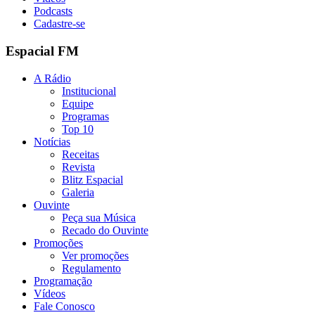
Podcasts
Cadastre-se
Espacial FM
A Rádio
Institucional
Equipe
Programas
Top 10
Notícias
Receitas
Revista
Blitz Espacial
Galeria
Ouvinte
Peça sua Música
Recado do Ouvinte
Promoções
Ver promoções
Regulamento
Programação
Vídeos
Fale Conosco