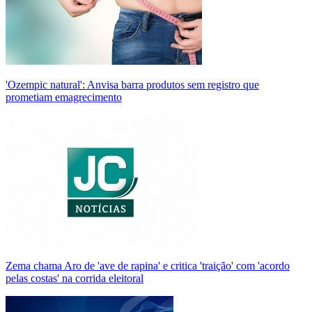
'Ozempic natural': Anvisa barra produtos sem registro que
prometiam emagrecimento
Zema chama Aro de 'ave de rapina' e critica 'traição' com 'acordo
pelas costas' na corrida eleitoral