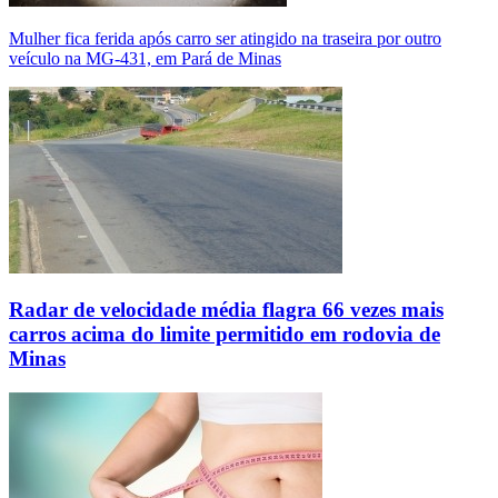
Mulher fica ferida após carro ser atingido na traseira por outro
veículo na MG-431, em Pará de Minas
Radar de velocidade média flagra 66 vezes mais
carros acima do limite permitido em rodovia de
Minas