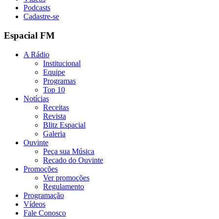
Podcasts
Cadastre-se
Espacial FM
A Rádio
Institucional
Equipe
Programas
Top 10
Notícias
Receitas
Revista
Blitz Espacial
Galeria
Ouvinte
Peça sua Música
Recado do Ouvinte
Promoções
Ver promoções
Regulamento
Programação
Vídeos
Fale Conosco