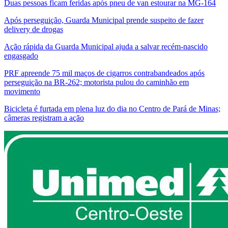
Duas pessoas ficam feridas após pneu de van estourar na MG-164
Após perseguição, Guarda Municipal prende suspeito de fazer
delivery de drogas
Ação rápida da Guarda Municipal ajuda a salvar recém-nascido
engasgado
PRF apreende 75 mil maços de cigarros contrabandeados após
perseguição na BR-262; motorista pulou do caminhão em
movimento
Bicicleta é furtada em plena luz do dia no Centro de Pará de Minas;
câmeras registram a ação