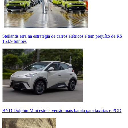
Stellantis erra na estratégia de carros elétricos e tem prejuízo de R$
153,9 bilhões
BYD Dolphin Mini estreia versão mais barata para taxistas e PCD