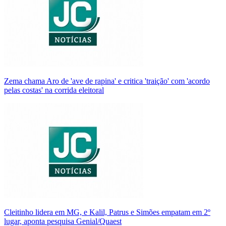
Zema chama Aro de 'ave de rapina' e critica 'traição' com 'acordo
pelas costas' na corrida eleitoral
Cleitinho lidera em MG, e Kalil, Patrus e Simões empatam em 2º
lugar, aponta pesquisa Genial/Quaest