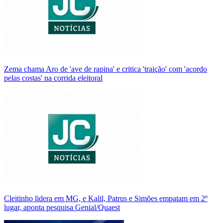
Zema chama Aro de 'ave de rapina' e critica 'traição' com 'acordo
pelas costas' na corrida eleitoral
Cleitinho lidera em MG, e Kalil, Patrus e Simões empatam em 2º
lugar, aponta pesquisa Genial/Quaest