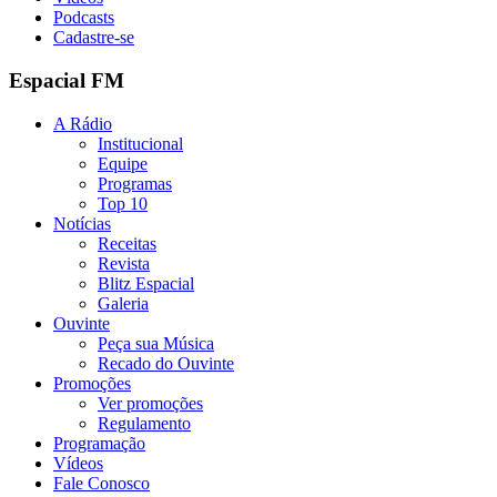
Podcasts
Cadastre-se
Espacial FM
A Rádio
Institucional
Equipe
Programas
Top 10
Notícias
Receitas
Revista
Blitz Espacial
Galeria
Ouvinte
Peça sua Música
Recado do Ouvinte
Promoções
Ver promoções
Regulamento
Programação
Vídeos
Fale Conosco