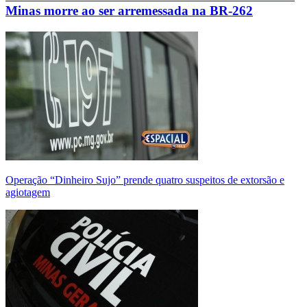
Minas morre ao ser arremessada na BR-262
Operação “Dinheiro Sujo” prende quatro suspeitos de extorsão e
agiotagem