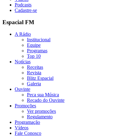
Podcasts
Cadastre-se
Espacial FM
A Rádio
Institucional
Equipe
Programas
Top 10
Notícias
Receitas
Revista
Blitz Espacial
Galeria
Ouvinte
Peça sua Música
Recado do Ouvinte
Promoções
Ver promoções
Regulamento
Programação
Vídeos
Fale Conosco