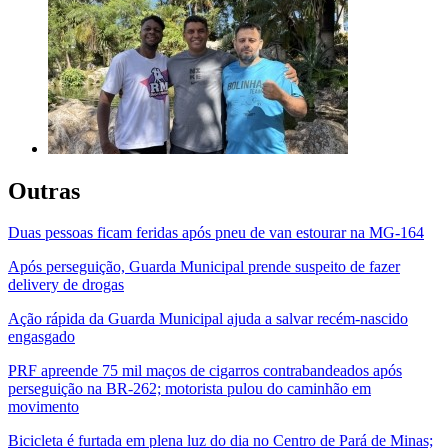
Outras
Duas pessoas ficam feridas após pneu de van estourar na MG-164
Após perseguição, Guarda Municipal prende suspeito de fazer
delivery de drogas
Ação rápida da Guarda Municipal ajuda a salvar recém-nascido
engasgado
PRF apreende 75 mil maços de cigarros contrabandeados após
perseguição na BR-262; motorista pulou do caminhão em
movimento
Bicicleta é furtada em plena luz do dia no Centro de Pará de Minas;