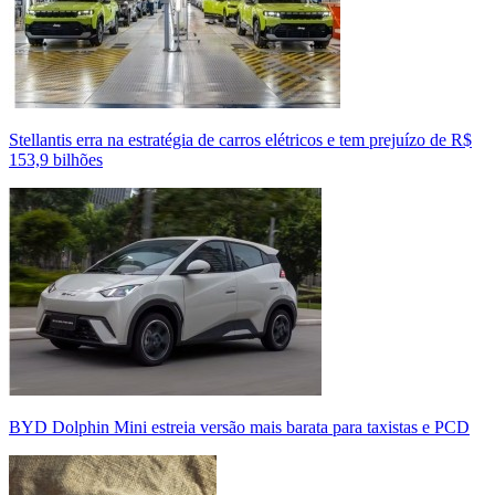
Stellantis erra na estratégia de carros elétricos e tem prejuízo de R$
153,9 bilhões
BYD Dolphin Mini estreia versão mais barata para taxistas e PCD