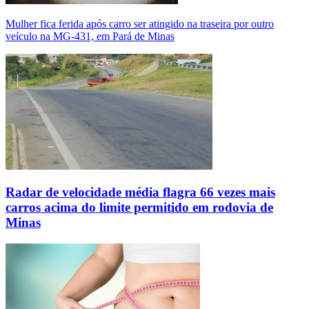
Mulher fica ferida após carro ser atingido na traseira por outro
veículo na MG-431, em Pará de Minas
Radar de velocidade média flagra 66 vezes mais
carros acima do limite permitido em rodovia de
Minas