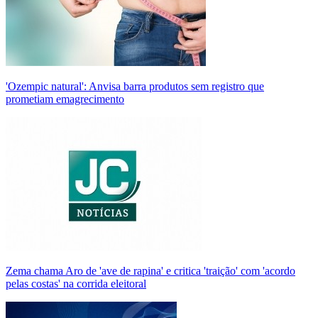
'Ozempic natural': Anvisa barra produtos sem registro que
prometiam emagrecimento
Zema chama Aro de 'ave de rapina' e critica 'traição' com 'acordo
pelas costas' na corrida eleitoral