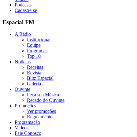
Podcasts
Cadastre-se
Espacial FM
A Rádio
Institucional
Equipe
Programas
Top 10
Notícias
Receitas
Revista
Blitz Espacial
Galeria
Ouvinte
Peça sua Música
Recado do Ouvinte
Promoções
Ver promoções
Regulamento
Programação
Vídeos
Fale Conosco