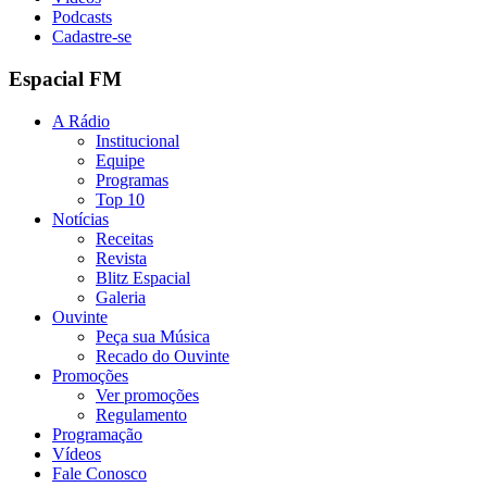
Podcasts
Cadastre-se
Espacial FM
A Rádio
Institucional
Equipe
Programas
Top 10
Notícias
Receitas
Revista
Blitz Espacial
Galeria
Ouvinte
Peça sua Música
Recado do Ouvinte
Promoções
Ver promoções
Regulamento
Programação
Vídeos
Fale Conosco