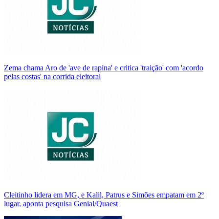
Zema chama Aro de 'ave de rapina' e critica 'traição' com 'acordo
pelas costas' na corrida eleitoral
Cleitinho lidera em MG, e Kalil, Patrus e Simões empatam em 2º
lugar, aponta pesquisa Genial/Quaest