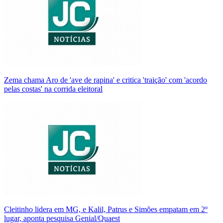
Zema chama Aro de 'ave de rapina' e critica 'traição' com 'acordo
pelas costas' na corrida eleitoral
Cleitinho lidera em MG, e Kalil, Patrus e Simões empatam em 2º
lugar, aponta pesquisa Genial/Quaest