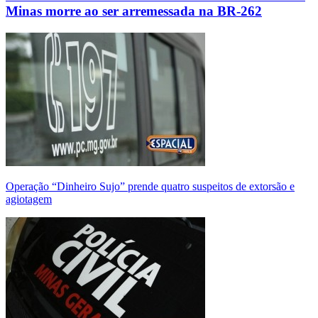
Minas morre ao ser arremessada na BR-262
Operação “Dinheiro Sujo” prende quatro suspeitos de extorsão e
agiotagem