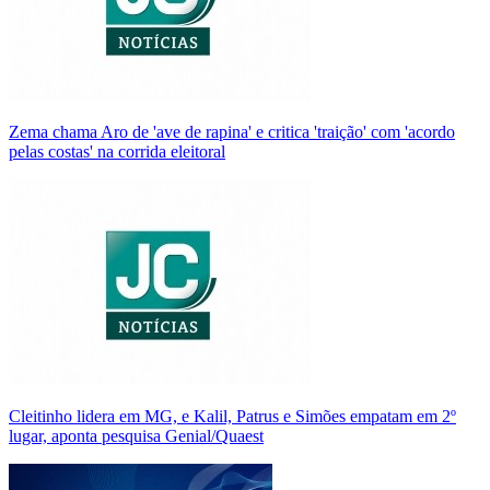
Zema chama Aro de 'ave de rapina' e critica 'traição' com 'acordo
pelas costas' na corrida eleitoral
Cleitinho lidera em MG, e Kalil, Patrus e Simões empatam em 2º
lugar, aponta pesquisa Genial/Quaest