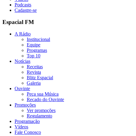
Podcasts
Cadastre-se
Espacial FM
A Rádio
Institucional
Equipe
Programas
Top 10
Notícias
Receitas
Revista
Blitz Espacial
Galeria
Ouvinte
Peça sua Música
Recado do Ouvinte
Promoções
Ver promoções
Regulamento
Programação
Vídeos
Fale Conosco