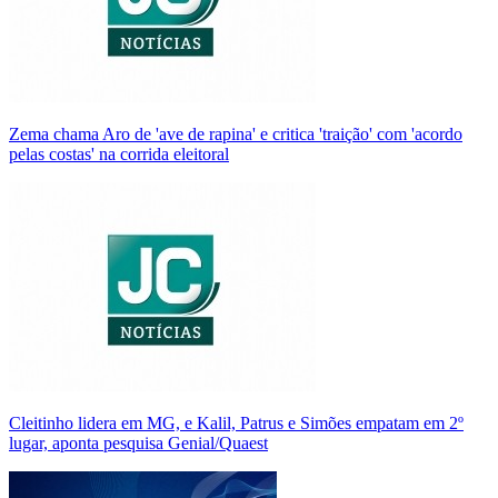
Zema chama Aro de 'ave de rapina' e critica 'traição' com 'acordo
pelas costas' na corrida eleitoral
Cleitinho lidera em MG, e Kalil, Patrus e Simões empatam em 2º
lugar, aponta pesquisa Genial/Quaest