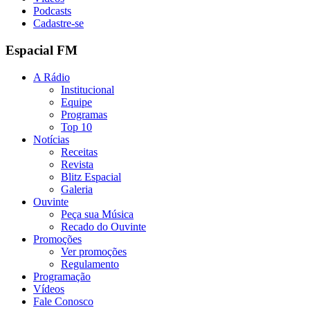
Podcasts
Cadastre-se
Espacial FM
A Rádio
Institucional
Equipe
Programas
Top 10
Notícias
Receitas
Revista
Blitz Espacial
Galeria
Ouvinte
Peça sua Música
Recado do Ouvinte
Promoções
Ver promoções
Regulamento
Programação
Vídeos
Fale Conosco