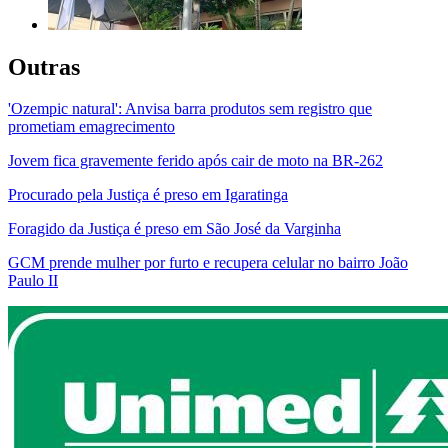
Outras
'Ozempic natural': Anvisa barra produtos sem registro que
prometiam emagrecimento
Jovem fica gravemente ferido após cair de moto na BR-262
Procurado pela Justiça é preso em Igaratinga
Foragido da Justiça é preso em São José da Varginha
GCM prende mulher por furto e recupera celular no bairro João
Paulo II