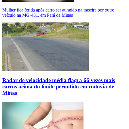
Mulher fica ferida após carro ser atingido na traseira por outro
veículo na MG-431, em Pará de Minas
Radar de velocidade média flagra 66 vezes mais
carros acima do limite permitido em rodovia de
Minas