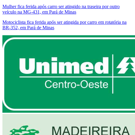
Mulher fica ferida após carro ser atingido na traseira por outro
veículo na MG-431, em Pará de Minas
Motociclista fica ferida após ser atingida por carro em rotatória na
BR-352, em Pará de Minas