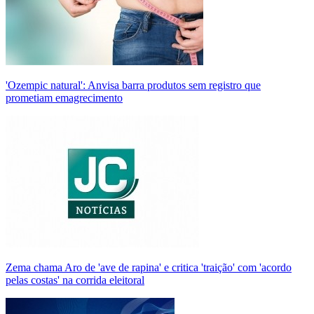
'Ozempic natural': Anvisa barra produtos sem registro que
prometiam emagrecimento
Zema chama Aro de 'ave de rapina' e critica 'traição' com 'acordo
pelas costas' na corrida eleitoral