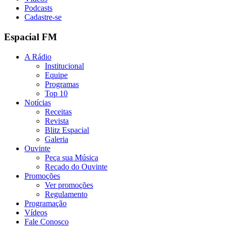
Podcasts
Cadastre-se
Espacial FM
A Rádio
Institucional
Equipe
Programas
Top 10
Notícias
Receitas
Revista
Blitz Espacial
Galeria
Ouvinte
Peça sua Música
Recado do Ouvinte
Promoções
Ver promoções
Regulamento
Programação
Vídeos
Fale Conosco