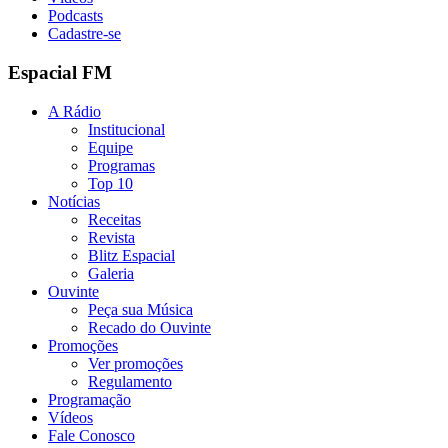
Podcasts
Cadastre-se
Espacial FM
A Rádio
Institucional
Equipe
Programas
Top 10
Notícias
Receitas
Revista
Blitz Espacial
Galeria
Ouvinte
Peça sua Música
Recado do Ouvinte
Promoções
Ver promoções
Regulamento
Programação
Vídeos
Fale Conosco