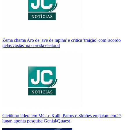
Zema chama Aro de 'ave de rapina' e critica 'traição' com 'acordo
pelas costas' na corrida eleitoral
Cleitinho lidera em MG, e Kalil, Patrus e Simões empatam em 2º
lugar, aponta pesquisa Genial/Quaest