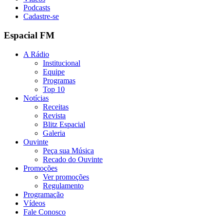
Podcasts
Cadastre-se
Espacial FM
A Rádio
Institucional
Equipe
Programas
Top 10
Notícias
Receitas
Revista
Blitz Espacial
Galeria
Ouvinte
Peça sua Música
Recado do Ouvinte
Promoções
Ver promoções
Regulamento
Programação
Vídeos
Fale Conosco