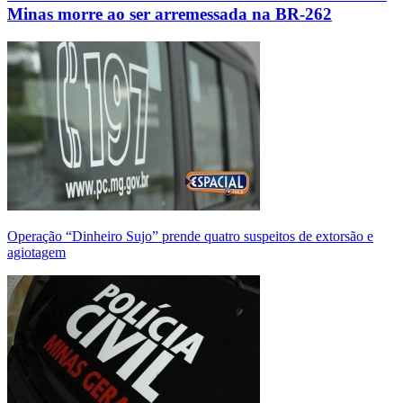
Minas morre ao ser arremessada na BR-262
Operação “Dinheiro Sujo” prende quatro suspeitos de extorsão e
agiotagem