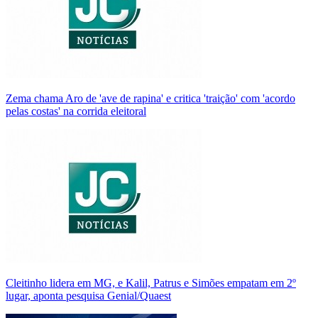
Zema chama Aro de 'ave de rapina' e critica 'traição' com 'acordo
pelas costas' na corrida eleitoral
Cleitinho lidera em MG, e Kalil, Patrus e Simões empatam em 2º
lugar, aponta pesquisa Genial/Quaest