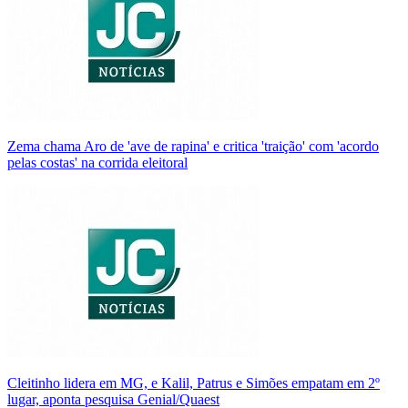
Zema chama Aro de 'ave de rapina' e critica 'traição' com 'acordo
pelas costas' na corrida eleitoral
Cleitinho lidera em MG, e Kalil, Patrus e Simões empatam em 2º
lugar, aponta pesquisa Genial/Quaest