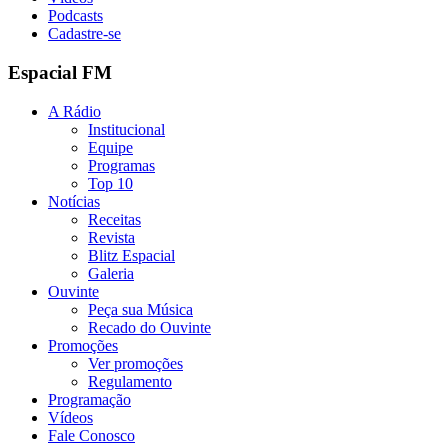
Podcasts
Cadastre-se
Espacial FM
A Rádio
Institucional
Equipe
Programas
Top 10
Notícias
Receitas
Revista
Blitz Espacial
Galeria
Ouvinte
Peça sua Música
Recado do Ouvinte
Promoções
Ver promoções
Regulamento
Programação
Vídeos
Fale Conosco