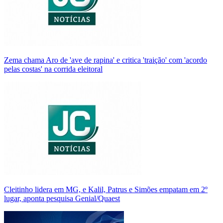
Zema chama Aro de 'ave de rapina' e critica 'traição' com 'acordo
pelas costas' na corrida eleitoral
Cleitinho lidera em MG, e Kalil, Patrus e Simões empatam em 2º
lugar, aponta pesquisa Genial/Quaest