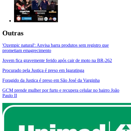
Outras
'Ozempic natural': Anvisa barra produtos sem registro que
prometiam emagrecimento
Jovem fica gravemente ferido após cair de moto na BR-262
Procurado pela Justiça é preso em Igaratinga
Foragido da Justiça é preso em São José da Varginha
GCM prende mulher por furto e recupera celular no bairro João
Paulo II